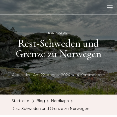
NORDKAPP
Rest-Schweden und
Grenze zu Norwegen
Zu
Aktualisiert Am
22. August 2024
4 Kommentare
Rest-
Schwe
Und
Startseite
Blog
Nordkapp
Grenz
Rest-Schweden und Grenze zu Norwegen
Zu