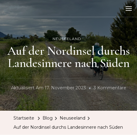
NEUSEELAND
Auf der Nordinsel durchs
Landesinnere nach Süden
Zu
Aktualisiert Am
17. November 2023
3 Kommentare
Auf
Der
Nord
Startseite
Blog
Neuseeland
Durc
Auf der Nordinsel durchs Landesinnere nach Süden
Land